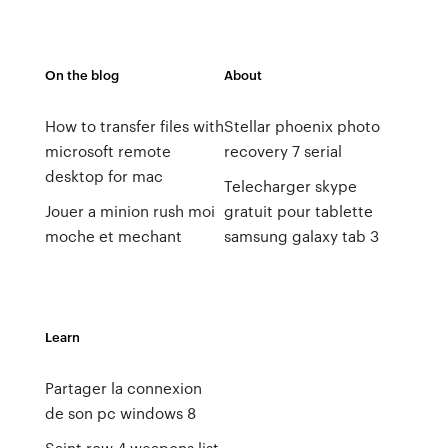
On the blog
About
How to transfer files with
Stellar phoenix photo
microsoft remote
recovery 7 serial
desktop for mac
Telecharger skype
Jouer a minion rush moi
gratuit pour tablette
moche et mechant
samsung galaxy tab 3
Learn
Partager la connexion
de son pc windows 8
Saint row 4 weapons list